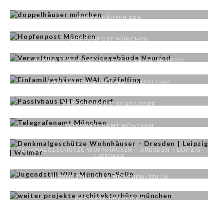
DOPPELHÄUSER KRA
HOPFENPOST MÜNCHEN
VERWALTUNGS UND SERVICEGEBÄUDE NEURIED
EINFAMILIENHÄUSER WAL GRÄFELFING
PASSIVHAUS DIT SCHONDORF
TELEGRAFENAMT MÜNCHEN
DENKMALGESCHÜTZE WOHNHÄUSER – DRESDEN | LEIPZIG
| WEIMAR
JUGENDSTILL VILLA MÜNCHEN-SOLLN
PROJEKTE ÜBERSICHT