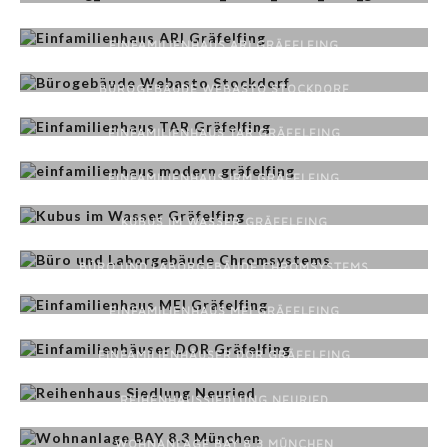
EINFAMILIENHAUS ARI GRÄFELFING
BÜROGEBÄUDE WEBASTO STOCKDORF
EINFAMILIENHAUS TAR GRÄFELFING
EINFAMILIENHAUS IRM GRÄFELFING
KUBUS IM WASSER GRÄFELFING
BÜRO UND LABORGEBÄUDE CHROMSYSTEMS
EINFAMILIENHAUS MEI GRÄFELFING
EINFAMILIENHÄUSER DOR GRÄFELFING
REIHENHAUSSIEDLUNG NEURIED
WOHNANLAGE BAY 8.3 MÜNCHEN