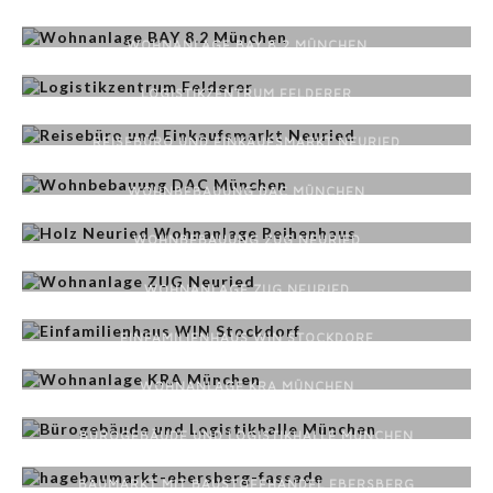
WOHNANLAGE BAY 8.2 MÜNCHEN
LOGISTIKZENTRUM FELDERER
REISEBÜRO UND EINKAUFSMARKT NEURIED
WOHNBEBAUUNG DAC MÜNCHEN
WOHNBEBAUUNG ZUG NEURIED
WOHNANLAGE ZUG NEURIED
EINFAMILIENHAUS WIN STOCKDORF
WOHNANLAGE KRA MÜNCHEN
BÜROGEBÄUDE UND LOGISTIKHALLE MÜNCHEN
BAUMARKT MIT BAUSTOFFHANDEL EBERSBERG