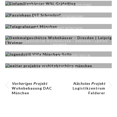
EINFAMILIENHÄUSER WAL GRÄFELFING
PASSIVHAUS DIT SCHONDORF
TELEGRAFENAMT MÜNCHEN
DENKMALGESCHÜTZE WOHNHÄUSER – DRESDEN | LEIPZIG
| WEIMAR
JUGENDSTILL VILLA MÜNCHEN-SOLLN
PROJEKTE ÜBERSICHT
Vorheriges Projekt
Nächstes Projekt
Wohnbebauung DAC
Logistikzentrum
München
Felderer