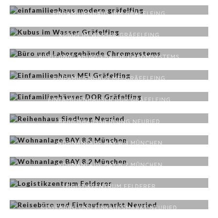
EINFAMILIENHAUS IRM GRÄFELFING
KUBUS IM WASSER GRÄFELFING
BÜRO UND LABORGEBÄUDE CHROMSYSTEMS
EINFAMILIENHAUS MEI GRÄFELFING
EINFAMILIENHÄUSER DOR GRÄFELFING
REIHENHAUSSIEDLUNG NEURIED
WOHNANLAGE BAY 8.3 MÜNCHEN
WOHNANLAGE BAY 8.2 MÜNCHEN
LOGISTIKZENTRUM FELDERER
REISEBÜRO UND EINKAUFSMARKT NEURIED