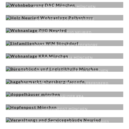
WOHNBEBAUUNG DAC MÜNCHEN
WOHNBEBAUUNG ZUG NEURIED
WOHNANLAGE ZUG NEURIED
EINFAMILIENHAUS WIN STOCKDORF
WOHNANLAGE KRA MÜNCHEN
BÜROGEBÄUDE UND LOGISTIKHALLE MÜNCHEN
BAUMARKT MIT BAUSTOFFHANDEL EBERSBERG
DOPPELHÄUSER KRA
HOPFENPOST MÜNCHEN
VERWALTUNGS UND SERVICEGEBÄUDE NEURIED