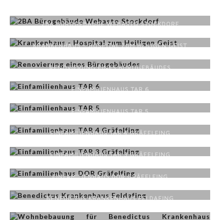
2BA BÜROGEBÄUDE WEBASTO STOCKDORF
KRANKENHAUS – HOSPITAL ZUM HEILIGEN GEIST
RENOVIERUNG EINES BÜROGEBÄUDES
EINFAMILIENHAUS TAR 6
EINFAMILIENHAUS TAR 5
EINFAMILIENHAUS TAR 4 GRÄFELFING
EINFAMILIENHAUS TAR 3 GRÄFELFING
EINFAMILIENHAUS DOR GRÄFELFING
BENEDICTUS KRANKENHAUS FELDAFING