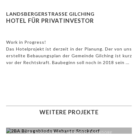
LANDSBERGERSTRASSE GILCHING
HOTEL FÜR PRIVATINVESTOR
Work in Progress!
Das Hotelprojekt ist derzeit in der Planung. Der von uns
erstellte Bebauungsplan der Gemeinde Gilching ist kurz
vor der Rechtskraft. Baubeginn soll noch in 2018 sein ...
WEITERE PROJEKTE
2BA BÜROGEBÄUDE WEBASTO STOCKDORF