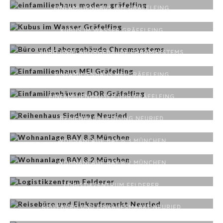
EINFAMILIENHAUS IRM GRÄFELFING
KUBUS IM WASSER GRÄFELFING
BÜRO UND LABORGEBÄUDE CHROMSYSTEMS
EINFAMILIENHAUS MEI GRÄFELFING
EINFAMILIENHÄUSER DOR GRÄFELFING
REIHENHAUSSIEDLUNG NEURIED
WOHNANLAGE BAY 8.3 MÜNCHEN
WOHNANLAGE BAY 8.2 MÜNCHEN
LOGISTIKZENTRUM FELDERER
REISEBÜRO UND EINKAUFSMARKT NEURIED