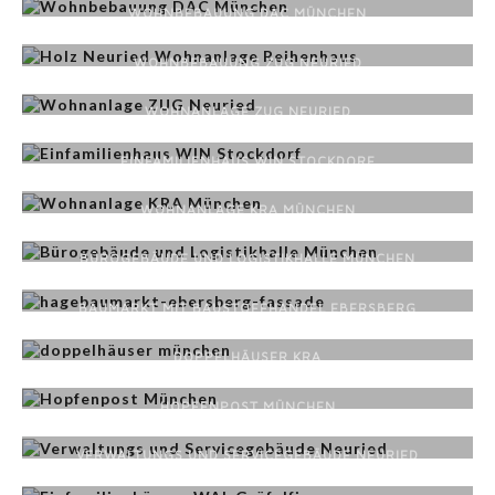
WOHNBEBAUUNG DAC MÜNCHEN
WOHNBEBAUUNG ZUG NEURIED
WOHNANLAGE ZUG NEURIED
EINFAMILIENHAUS WIN STOCKDORF
WOHNANLAGE KRA MÜNCHEN
BÜROGEBÄUDE UND LOGISTIKHALLE MÜNCHEN
BAUMARKT MIT BAUSTOFFHANDEL EBERSBERG
DOPPELHÄUSER KRA
HOPFENPOST MÜNCHEN
VERWALTUNGS UND SERVICEGEBÄUDE NEURIED