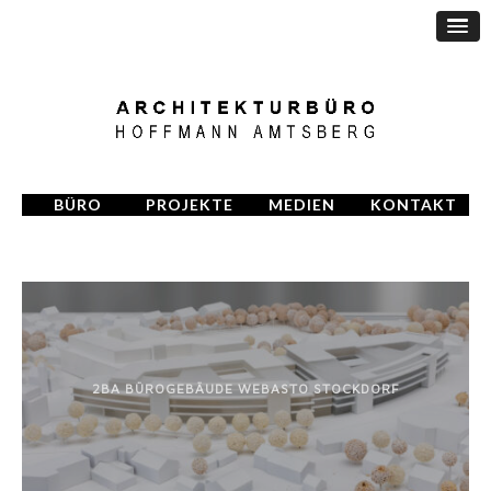
BÜRO
PROJEKTE
MEDIEN
KONTAKT
2BA BÜROGEBÄUDE WEBASTO STOCKDORF